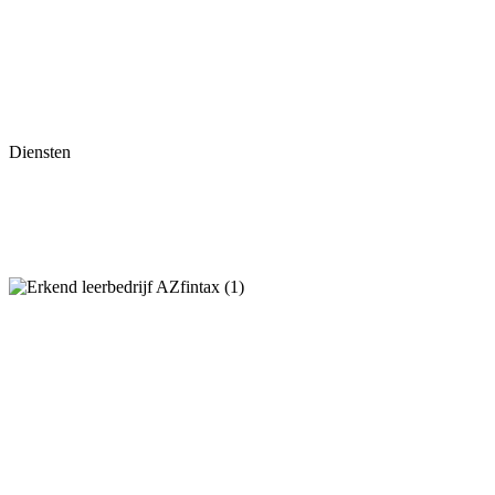
Over ons
Contact
Nieuws
Brochures
Algemene voorwaarden
Privacyverklaring
Diensten
Administratie
Advies
Jaarverslagen
Belastingaangifte
Boekhouder Hengelo
Belastingadviseur Hengelo
Boekhoudkantoor Hengelo
Administratiekantoor Enschede
Boekhouder Enschede
Boekhouder Twente
Administratiekantoor Twente
Financieel advies Enschede
Financieel adviseur Hengelo