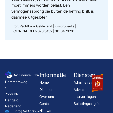
moet immers worden belast. Een
vermogenssprong die buiten de heffing blijft, is
daarmee uitgesloten.
Bron: Rechtbank Gelderland | jurisprudentie |
ECLI:NL:RBGEL:2026:3452 | 30-04-2026
Informatie
Diensten
Demmersweg
Home
Administratie
3
Diensten
Advies
7556 BN
Over ons
Jaarverslagen
Hengelo
Contact
Belastingaangifte
Nederland
Nieuws
info@azfintax.nl