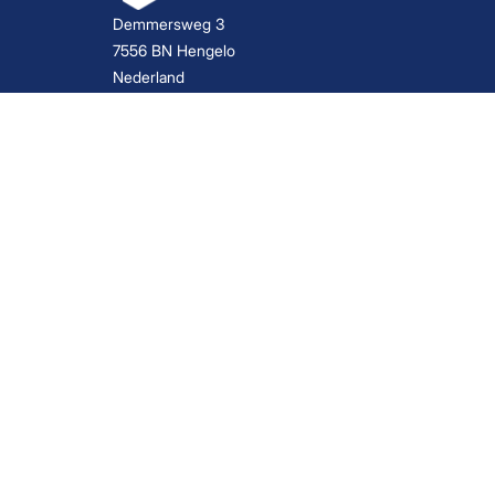
Demmersweg 3
7556 BN Hengelo
Nederland
info@azfintax.nl
074 - 210 02 02
KvK: 96846380
BTW: NL867791792B01
Boekhouder Hengelo
Belastingadviseur Hengelo
Boekhoudkantoor Hengelo
Administratiekantoor Enschede
Boekhouder Enschede
Boekhouder Twente
Administratiekantoor Twente