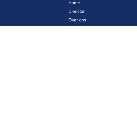
Home
Diensten
Over ons
Contact
Nieuws
Brochures
Algemene voorwaarden
Privacyverklaring