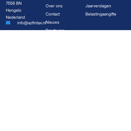
7556 BN
Over ons
Jaarverslagen
Hengelo
Contact
Belastingaangifte
Nederland
Nieuws
info@azfintax.nl
Brochures
074 - 210 02
02
Algemene
KvK:
voorwaarden
96846380
Privacyverklaring
BTW:
NL867791792B01
Boekhouder Hengelo
Belastingadviseur Hengelo
Boekhoudkantoor Hengelo
Administratiekantoor Enschede
Boekhouder Enschede