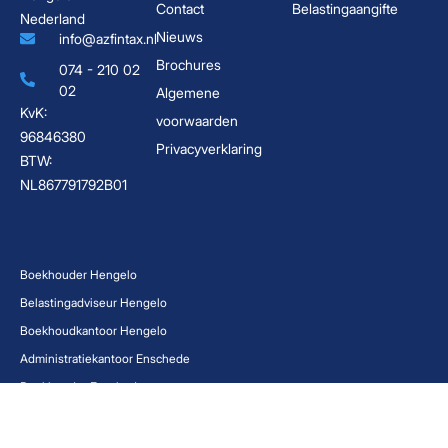
Contact
Belastingaangifte
Nederland
Nieuws
info@azfintax.nl
Brochures
074 - 210 02
02
Algemene
KvK:
voorwaarden
96846380
Privacyverklaring
BTW:
NL867791792B01
Boekhouder Hengelo
Belastingadviseur Hengelo
Boekhoudkantoor Hengelo
Administratiekantoor Enschede
Boekhouder Enschede
Boekhouder Twente
Administratiekantoor Twente