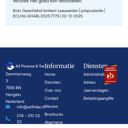
verzoek niet goed kon beoordelen.
Bron: Gerechtshof Arnhem-Leeuwarden | jurisprudentie |
ECLI:NL:GHARL:2025:7779 | 02-12-2025
Informatie
Diensten
Demmersweg
Home
Administratie
3
Diensten
Advies
7556 BN
Over ons
Jaarverslagen
Hengelo
Contact
Belastingaangifte
Nederland
Nieuws
info@azfintax.nl
Brochures
074 - 210 02
02
Algemene
KvK: