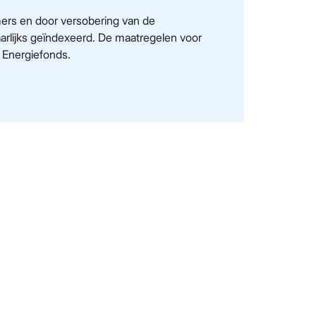
ers en door versobering van de
aarlijks geïndexeerd. De maatregelen voor
n Energiefonds.
Diensten
Administratie
Advies
Jaarverslagen