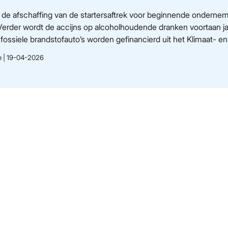
de afschaffing van de startersaftrek voor beginnende ondernem
. Verder wordt de accijns op alcoholhoudende dranken voortaan j
 fossiele brandstofauto’s worden gefinancierd uit het Klimaat- e
ie | 19-04-2026
Informatie
Home
Diensten
Over ons