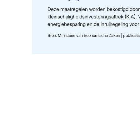
Deze maatregelen worden bekostigd door 
kleinschaligheidsinvesteringsaftrek (KIA)
energiebesparing en de inruilregeling voor
Bron: Ministerie van Economische Zaken | publicat
Demmersweg 3
7556 BN Hengelo
Nederland