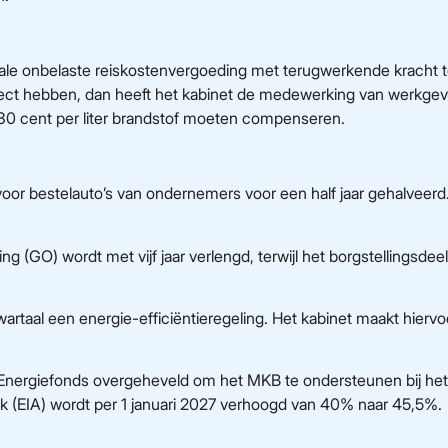
male onbelaste reiskostenvergoeding met terugwerkende kracht to
ffect hebben, dan heeft het kabinet de medewerking van werkgev
a 30 cent per liter brandstof moeten compenseren.
g voor bestelauto’s van ondernemers voor een half jaar gehalveerd
g (GO) wordt met vijf jaar verlengd, terwijl het borgstellingsde
wartaal een energie-efficiëntieregeling. Het kabinet maakt hiervoo
en Energiefonds overgeheveld om het MKB te ondersteunen bij 
ek (EIA) wordt per 1 januari 2027 verhoogd van 40% naar 45,5%.