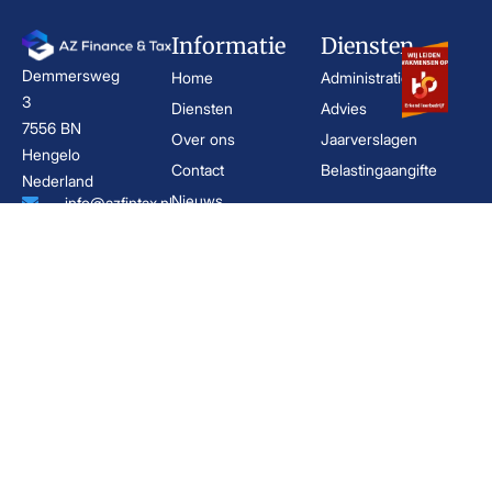
Informatie
Diensten
Demmersweg
Home
Administratie
3
Diensten
Advies
7556 BN
Over ons
Jaarverslagen
Hengelo
Contact
Belastingaangifte
Nederland
Nieuws
info@azfintax.nl
Brochures
074 - 210 02
02
Algemene
KvK:
voorwaarden
96846380
Privacyverklaring
BTW:
NL867791792B01
Boekhouder Hengelo