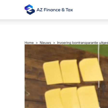
Home
>
Nieuws
> Invoering loontransparantie uitges