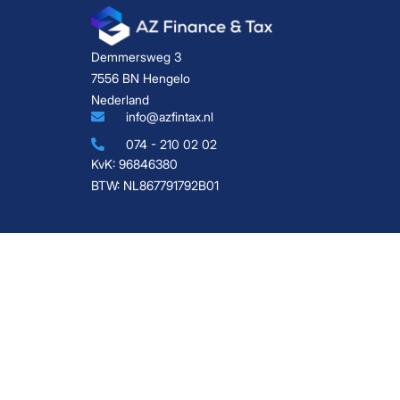
Demmersweg 3
7556 BN Hengelo
Nederland
info@azfintax.nl
074 - 210 02 02
KvK: 96846380
BTW: NL867791792B01
Boekhouder Hengelo
Belastingadviseur Hengelo
Boekhoudkantoor Hengelo
Administratiekantoor Enschede
Boekhouder Enschede