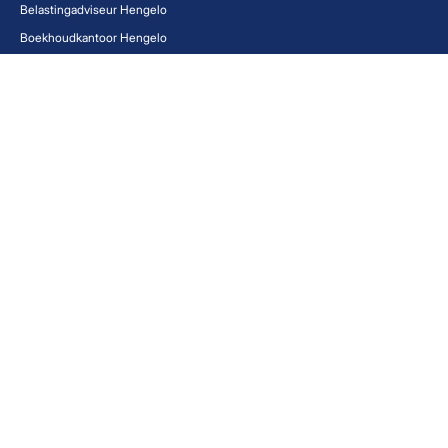
Belastingadviseur Hengelo
Boekhoudkantoor Hengelo
Administratiekantoor Enschede
Boekhouder Enschede
Boekhouder Twente
Administratiekantoor Twente
Financieel advies Enschede
Financieel adviseur Hengelo
Fiscalist Enschede
Financieel adviseur Almelo
Boekhoudkantoor Enschede