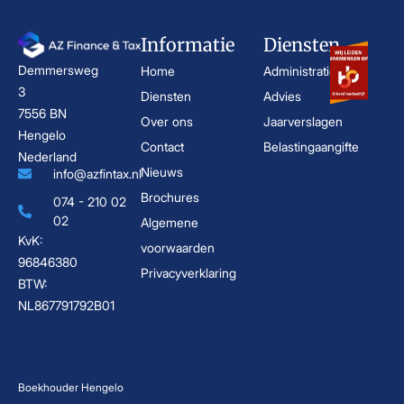
Informatie
Diensten
Demmersweg
Home
Administratie
3
Diensten
Advies
7556 BN
Over ons
Jaarverslagen
Hengelo
Contact
Belastingaangifte
Nederland
Nieuws
info@azfintax.nl
Brochures
074 - 210 02
02
Algemene
KvK:
voorwaarden
96846380
Privacyverklaring
BTW:
NL867791792B01
Boekhouder Hengelo