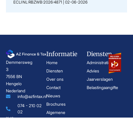
ECLI:NL:RBZWB:2026:4871 | 02-06-2026
Informatie
Diensten
Demmersweg
Home
Administratie
3
Diensten
Advies
7556 BN
Over ons
Jaarverslagen
Hengelo
Contact
Belastingaangifte
Nederland
Nieuws
info@azfintax.nl
Brochures
074 - 210 02
02
Algemene
KvK:
voorwaarden
96846380
Privacyverklaring
BTW: