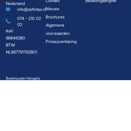
Contact
Belastingaangifte
Nederland
Nieuws
info@azfintax.nl
Brochures
074 - 210 02
02
Algemene
KvK:
voorwaarden
96846380
Privacyverklaring
BTW:
NL867791792B01
Boekhouder Hengelo
Belastingadviseur Hengelo
Boekhoudkantoor Hengelo
Administratiekantoor Enschede
Boekhouder Enschede
Boekhouder Twente
Administratiekantoor Twente