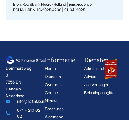
Bron: Rechtbank Noord-Holland | jurisprudentie |
ECLI:NL:RBNHO:2025:4206 | 21-04-2025
Informatie
Diensten
Demmersweg
Home
Administratie
3
Diensten
Advies
7556 BN
Over ons
Jaarverslagen
Hengelo
Contact
Belastingaangifte
Nederland
Nieuws
info@azfintax.nl
Brochures
074 - 210 02
02
Algemene
KvK:
voorwaarden