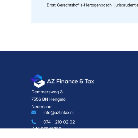
Bron: Gerechtshof ‘s-Hertogenbosch | jurispruden
Demmersweg 3
7556 BN Hengelo
Nederland
info@azfintax.nl
074 - 210 02 02
KvK: 96846380
BTW: NL867791792B01