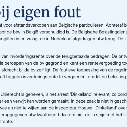
ij eigen fout
f voor afstandsverkopen aan Belgische particulieren. Achteraf b
r de btw in België verschuldigd is. De Belgische Belastingdiens
angiften in en vraagt de in Nederland afgedragen btw terug. De 
an invorderingsrente over de terugbetaalde bedragen. De ontvan
rt de beroepen van de bv gegrond en kent een rentevergoeding toe
afdracht bij de bv zelf ligt. De foutieve toepassing van de regel
ft hij geen invorderingsrente te vergoeden, omdat de belasting ni
Unierecht is geheven, is het arrest 'Dinkelland' relevant, zo oordee
er een verwijt kan worden gemaakt. In deze zaak is niet in gesch
s en niet te wijten aan de inspecteur. Hoewel 'Dinkelland' over 
uggegeven btw kwalificeert daarom niet als in strijd met het U
srente.