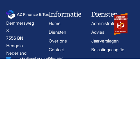
Informatie
Diensten
Demmersweg
Home
Administratie
3
Diensten
Advies
7556 BN
Over ons
Jaarverslagen
Hengelo
Contact
Belastingaangifte
Nederland
Nieuws
info@azfintax.nl
Brochures
074 - 210 02
02
Algemene
KvK:
voorwaarden
96846380
Privacyverklaring
BTW:
NL867791792B01
Boekhouder Hengelo