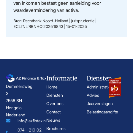
van inkomen bestaat geen aanleiding voor
waardevermindering van activa.
Bron: Rechtbank Noord-Holland | jurisprudentie |
ECLI:NL:RBNHO:2025:6843 | 15-01-2025
Informatie
Diensten
Demmersweg
Home
Administratie
3
Diensten
Advies
7556 BN
Over ons
Jaarverslagen
Hengelo
Contact
Belastingaangifte
Nederland
Nieuws
info@azfintax.nl
Brochures
074 - 210 02