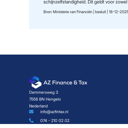
schijnzelfstandigheid. Dit geldt voor zo
Bron: Ministerie van Financiën | besluit | 18-12-202
Demmersweg 3
7556 BN Hengelo
Nederland
info@azfintax.nl
074 - 210 02 02
KvK: 96846380