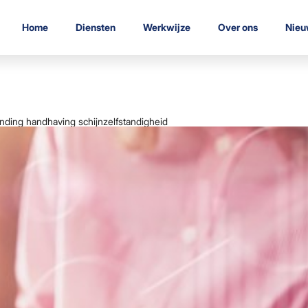
Home
Diensten
Werkwijze
Over ons
Nieu
nding handhaving schijnzelfstandigheid