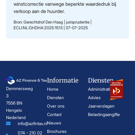
winstcorrectie vanwege beperkte waardedruk bij
verkoop aan de huurder.
Bron: Gerechtshof Den Haag | jurisprudentie |
ECLI:NL:GHDHA:2025:1513 | 07-07-2025
Informatie
Diensten
Demmersweg
Home
Administratie
3
Diensten
Advies
7556 BN
Over ons
Jaarverslagen
Hengelo
Contact
Belastingaangifte
Nederland
Nieuws
info@azfintax.nl
Brochures
074 - 210 02