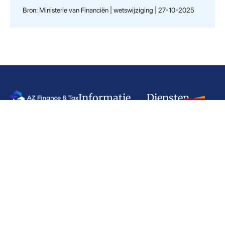
Bron: Ministerie van Financiën | wetswijziging | 27-10-2025
Informatie
Diensten
Demmersweg
Home
Administratie
3
Diensten
Advies
7556 BN
Over ons
Jaarverslagen
Hengelo
Contact
Belastingaangifte
Nederland
Nieuws
info@azfintax.nl
Brochures
074 - 210 02
02
Algemene
KvK:
voorwaarden
96846380
Privacyverklaring