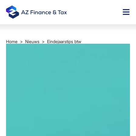
Home
>
Nieuws
> Eindejaarstips btw