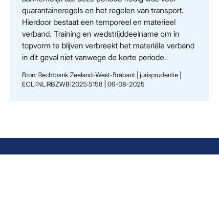
quarantaineregels en het regelen van transport.
Hierdoor bestaat een temporeel en materieel
verband. Training en wedstrijddeelname om in
topvorm te blijven verbreekt het materiële verband
in dit geval niet vanwege de korte periode.
Bron: Rechtbank Zeeland-West-Brabant | jurisprudentie |
ECLI:NL:RBZWB:2025:5158 | 06-08-2025
Informatie
Diensten
Demmersweg
Home
Administratie
3
Diensten
Advies
7556 BN
Over ons
Jaarverslagen
Hengelo