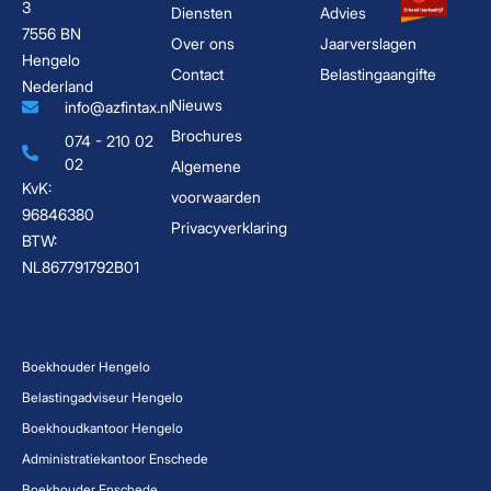
3
Diensten
Advies
7556 BN
Over ons
Jaarverslagen
Hengelo
Contact
Belastingaangifte
Nederland
Nieuws
info@azfintax.nl
Brochures
074 - 210 02
02
Algemene
KvK:
voorwaarden
96846380
Privacyverklaring
BTW:
NL867791792B01
Boekhouder Hengelo
Belastingadviseur Hengelo
Boekhoudkantoor Hengelo
Administratiekantoor Enschede
Boekhouder Enschede