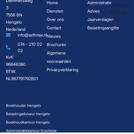
Demmersweg
Home
Administratie
3
Diensten
Advies
7556 BN
Over ons
Jaarverslagen
Hengelo
Contact
Belastingaangifte
Nederland
info@azfintax.nl
Nieuws
074 - 210 02
Brochures
02
Algemene
KvK:
voorwaarden
96846380
Privacyverklaring
BTW:
NL867791792B01
Boekhouder Hengelo
Belastingadviseur Hengelo
Boekhoudkantoor Hengelo
Administratiekantoor Enschede