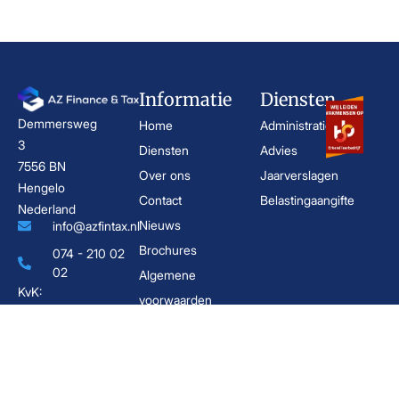
Informatie
Diensten
Demmersweg
Home
Administratie
3
Diensten
Advies
7556 BN
Over ons
Jaarverslagen
Hengelo
Contact
Belastingaangifte
Nederland
Nieuws
info@azfintax.nl
Brochures
074 - 210 02
02
Algemene
KvK:
voorwaarden
96846380
Privacyverklaring
BTW:
NL867791792B01