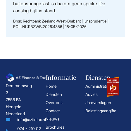
buitensporige last is daarom geen sprake. De
aanslag blijft in stand.
Bron: Rechtbank Zeeland-West-Brabant | jurisprudentie |
ECLI:NL:RBZWB:2026:4356 | 18-05-2026
Informatie
Diensten
Demmersweg
Home
Administratie
3
Diensten
Advies
7556 BN
Over ons
Jaarverslagen
Hengelo
Contact
Belastingaangifte
Nederland
Nieuws
info@azfintax.nl
Brochures
074 - 210 02