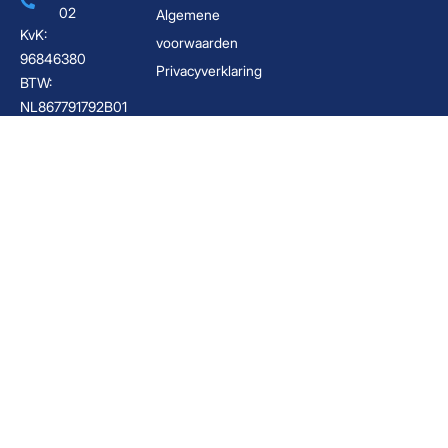
02
Algemene
KvK:
voorwaarden
96846380
Privacyverklaring
BTW:
NL867791792B01
Boekhouder Hengelo
Belastingadviseur Hengelo
Boekhoudkantoor Hengelo
Administratiekantoor Enschede
Boekhouder Enschede
Boekhouder Twente
Administratiekantoor Twente
Financieel advies Enschede
Financieel adviseur Hengelo