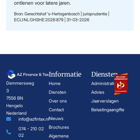
ontlenen voor latere jaren.
Bron: Gerechtshof ‘s-Hertogenbosch | jurisprudentie |
ECLI:NL:GHSHE:2026:879 | 31-03-2026
Informatie
Diensten
Demmersweg
Home
Administratie
3
Diensten
Advies
7556 BN
Over ons
Jaarverslagen
Hengelo
Contact
Belastingaangifte
Nederland
Nieuws
info@azfintax.nl
Brochures
074 - 210 02
02
Algemene