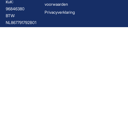
KvK:
voorwaarden
96846380
Privacyverklaring
BTW:
NL867791792B01
Boekhouder Hengelo
Belastingadviseur Hengelo
Boekhoudkantoor Hengelo
Administratiekantoor Enschede
Boekhouder Enschede
Boekhouder Twente
Administratiekantoor Twente
Financieel advies Enschede
Financieel adviseur Hengelo
Fiscalist Enschede